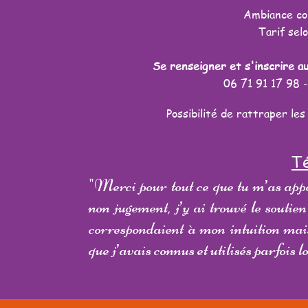
Ambiance con
Tarif selo
Se renseigner et s'inscrire 
06 71 91 17 98 
Possibilité de rattraper le
T
"Merci pour tout ce que tu m’as appo
non jugement, j’y ai trouvé le soutien
correspondaient à mon intuition mais
que j’avais connus et utilisés parfois 