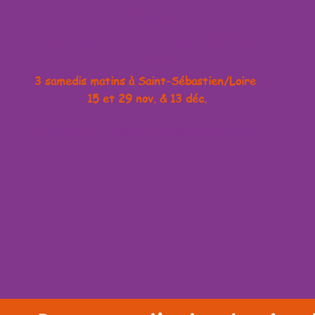
ATELIERS
"Des clés pour parents d'ados et
pré-ados"
3 samedis matins à Saint-Sébastien/Loire
15 et 29 nov. & 13 déc.
Inscriptions :
mlecallonicolas@saintsebastien.fr