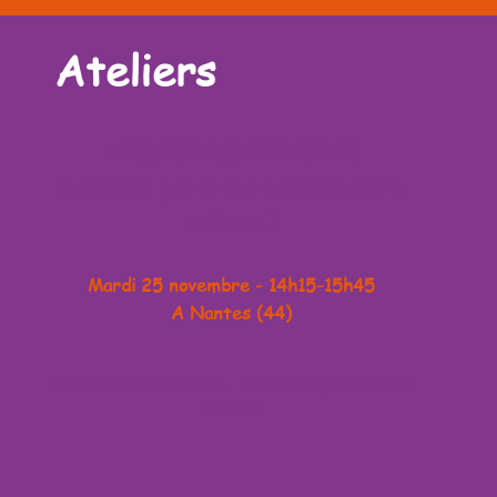
Ateliers
ATELIER DECOUVERTE
Comment gérer les conflits entre
enfants​ ?
Mardi
25 novembre - 14h15-15h45
A Nantes (44)
Maison des Confluences- place du muguet nantais
Nantes