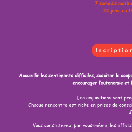
7 samedis matin
24 janv. au 13
Tarif selon le quotient famili
habitants du Clo
Incriptio
Accueillir les sentiments difficiles, susciter la co
encourager l’autonomie et l’
Les acquisitions sont pr
Chaque rencontre est riche en prises de consc
d
Vous constaterez, par vous-même, les effets 