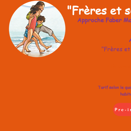
"Frères et s
Approche Faber Ma
"Frères et
2 dimanche
31
Tarif selon le quo
habit
Pre-i