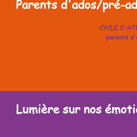
Parents d'ados/pré-a
CYCLE D'ATE
parents d'
Proch
Lumière sur nos émoti
ATELIER
"Lu